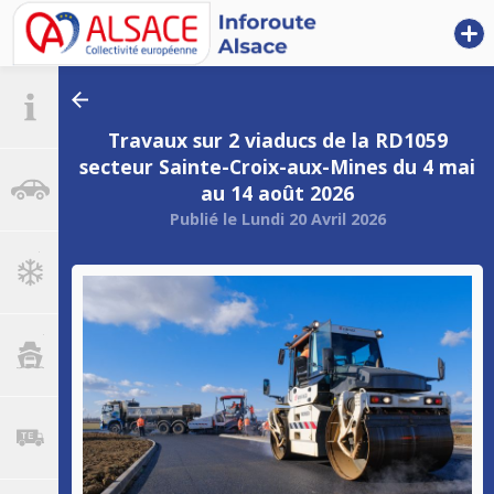
l
Tunnel
de
Informations
Schirmeck
retourner aux actualités
:
Travaux sur 2 viaducs de la RD1059
Ouvert
circulation
Travaux
secteur Sainte-Croix-aux-Mines du 4 mai
de
au 14 août 2026
débroussaillage/abattage
Publié le
Lundi 20 Avril 2026
le
vh
17-
18-
20-
bac
21
août
-
Fermeture
te
du
tunnel
durant
Equipements