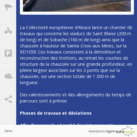
les
horaires
entre
velo
08h30
La Collectivité européenne d’Alsace lance un chantier de
et
travaux qui concerne les viaducs de Saint Blaise (200 m
16h00
de long) et de Sobache (160 m de long) ainsi que la
Tunnel
Implantations
chaussée à hauteur de Sainte-Croix-aux-Mines, sur la
Maurice
RD1059. Ces travaux consistent à la démolition et
Lemaire
:
reconstruction des trottoirs, au retrait les couches de
Fermé
structure de la chaussée sur une grande profondeur, en
tunnel
de
pleine largeur aussi bien sur les 2 ponts que sur la
chaussée, sur une section totale de 1 300 m de
nuit
longueur.
les
05
Partager
Des ralentissements et des allongements du temps de
et
parcours sont à prévoir.
06
aout
Phases de travaux et déviations
2026
BACS
Afin d’assurer la sécurité des intervenants
:
mobilisés sur le chantier et de minimiser les
liens
mentions légales